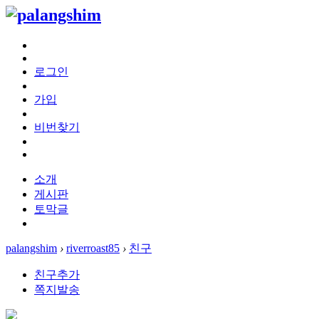
로그인
가입
비번찾기
소개
게시판
토막글
palangshim
›
riverroast85
›
친구
친구추가
쪽지발송