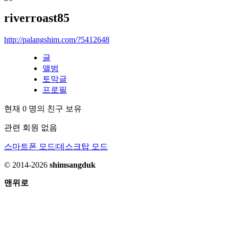
riverroast85
http://palangshim.com/?5412648
글
앨범
토막글
프로필
현재
0
명의 친구 보유
관련 회원 없음
스마트폰 모드
|
데스크탑 모드
© 2014-2026
shimsangduk
맨위로