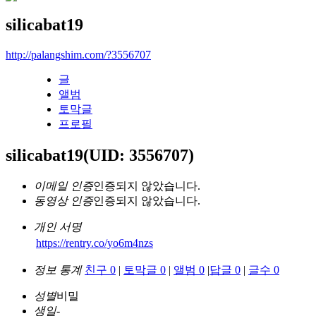
silicabat19
http://palangshim.com/?3556707
글
앨범
토막글
프로필
silicabat19
(UID: 3556707)
이메일 인증
인증되지 않았습니다.
동영상 인증
인증되지 않았습니다.
개인 서명
https://rentry.co/yo6m4nzs
정보 통계
친구 0
|
토막글 0
|
앨범 0
|
답글 0
|
글수 0
성별
비밀
생일
-