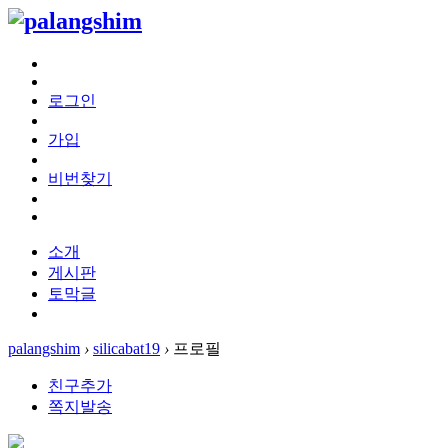
로그인
가입
비번찾기
소개
게시판
토막글
palangshim
›
silicabat19
›
프로필
친구추가
쪽지발송