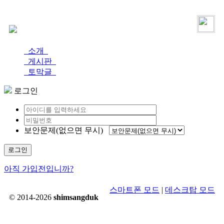
로그인
가입
소개
게시판
토막글
로그인
보안문제(없으면 무시)
로그인
아직 가입전입니까?
스마트폰 모드
|
데스크탑 모드
© 2014-2026
shimsangduk