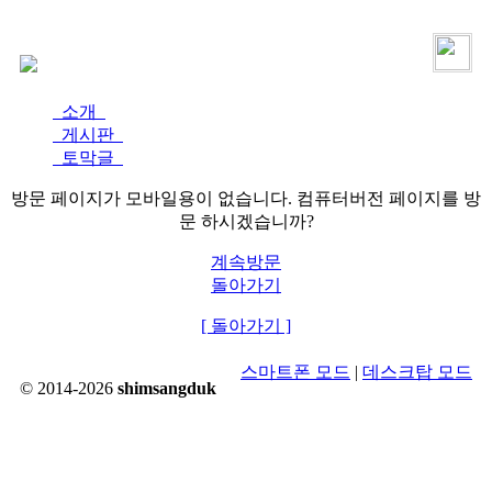
로그인
가입
소개
게시판
토막글
방문 페이지가 모바일용이 없습니다. 컴퓨터버전 페이지를 방
문 하시겠습니까?
계속방문
돌아가기
[ 돌아가기 ]
스마트폰 모드
|
데스크탑 모드
© 2014-2026
shimsangduk