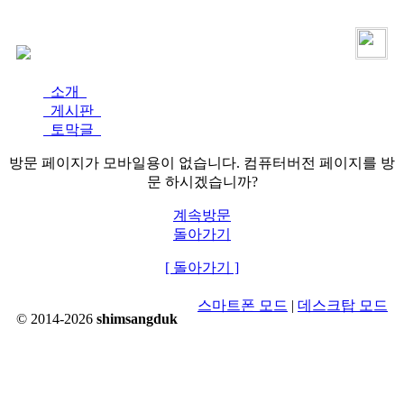
로그인
가입
소개
게시판
토막글
방문 페이지가 모바일용이 없습니다. 컴퓨터버전 페이지를 방
문 하시겠습니까?
계속방문
돌아가기
[ 돌아가기 ]
스마트폰 모드
|
데스크탑 모드
© 2014-2026
shimsangduk