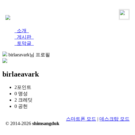
로그인
가입
소개
게시판
토막글
birlaeavark님 프로필
birlaeavark
2
포인트
0
명성
2
크레딧
0
공헌
스마트폰 모드
|
데스크탑 모드
© 2014-2026
shimsangduk