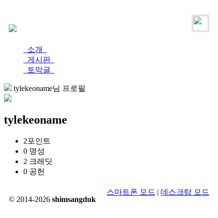
로그인
가입
소개
게시판
토막글
tylekeoname님 프로필
tylekeoname
2
포인트
0
명성
2
크레딧
0
공헌
스마트폰 모드
|
데스크탑 모드
© 2014-2026
shimsangduk