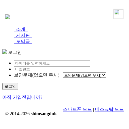
로그인
가입
소개
게시판
토막글
로그인
보안문제(없으면 무시)
로그인
아직 가입전입니까?
스마트폰 모드
|
데스크탑 모드
© 2014-2026
shimsangduk