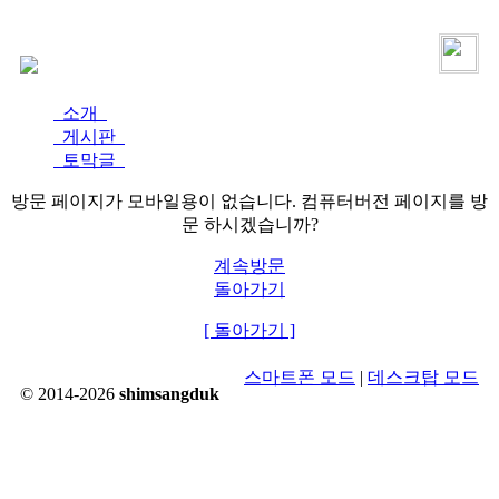
로그인
가입
소개
게시판
토막글
방문 페이지가 모바일용이 없습니다. 컴퓨터버전 페이지를 방
문 하시겠습니까?
계속방문
돌아가기
[ 돌아가기 ]
스마트폰 모드
|
데스크탑 모드
© 2014-2026
shimsangduk