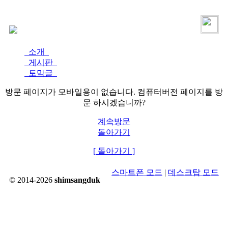
로그인
가입
소개
게시판
토막글
방문 페이지가 모바일용이 없습니다. 컴퓨터버전 페이지를 방
문 하시겠습니까?
계속방문
돌아가기
[ 돌아가기 ]
스마트폰 모드
|
데스크탑 모드
© 2014-2026
shimsangduk