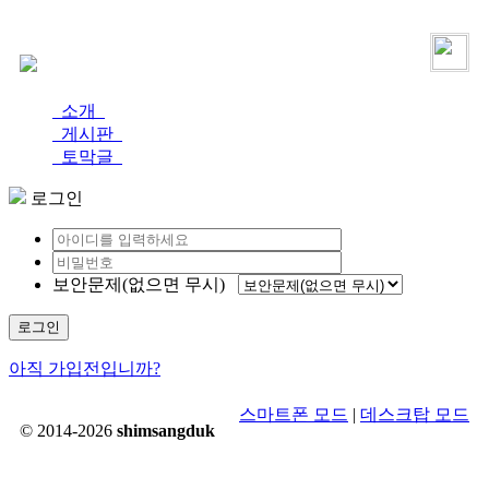
로그인
가입
소개
게시판
토막글
로그인
보안문제(없으면 무시)
로그인
아직 가입전입니까?
스마트폰 모드
|
데스크탑 모드
© 2014-2026
shimsangduk