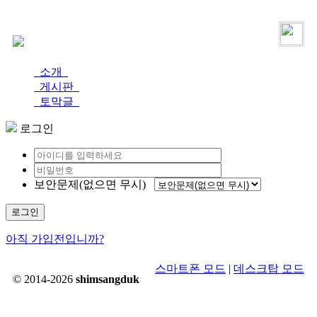
로그인
가입
소개
게시판
토막글
로그인
보안문제(없으면 무시)
로그인
아직 가입전입니까?
스마트폰 모드
|
데스크탑 모드
© 2014-2026
shimsangduk