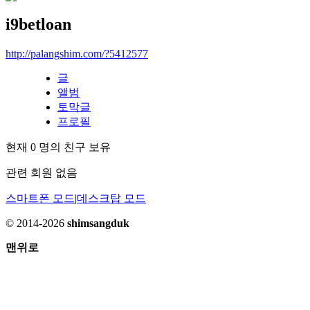
i9betloan
http://palangshim.com/?5412577
글
앨범
토막글
프로필
현재
0
명의 친구 보유
관련 회원 없음
스마트폰 모드
|
데스크탑 모드
© 2014-2026
shimsangduk
맨위로