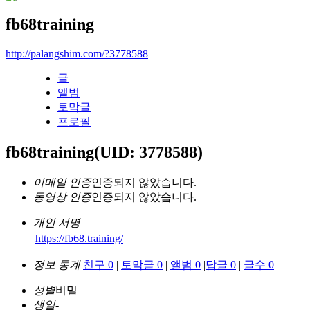
fb68training
http://palangshim.com/?3778588
글
앨범
토막글
프로필
fb68training
(UID: 3778588)
이메일 인증
인증되지 않았습니다.
동영상 인증
인증되지 않았습니다.
개인 서명
https://fb68.training/
정보 통계
친구 0
|
토막글 0
|
앨범 0
|
답글 0
|
글수 0
성별
비밀
생일
-