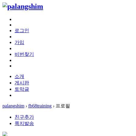
로그인
가입
비번찾기
소개
게시판
토막글
palangshim
›
fb68training
›
프로필
친구추가
쪽지발송