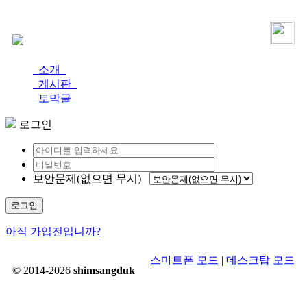
로그인
가입
소개
게시판
토막글
로그인
보안문제(없으면 무시)
로그인
아직 가입전입니까?
스마트폰 모드
|
데스크탑 모드
© 2014-2026
shimsangduk