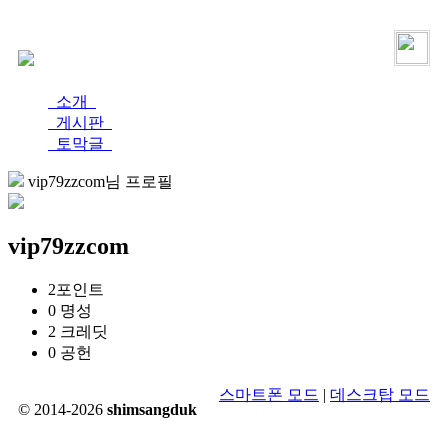
로그인
가입
소개
게시판
토막글
vip79zzcom님 프로필
vip79zzcom
2
포인트
0
명성
2
크레딧
0
공헌
스마트폰 모드
|
데스크탑 모드
© 2014-2026
shimsangduk