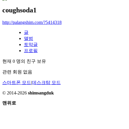
coughsoda1
http://palangshim.com/?5414318
글
앨범
토막글
프로필
현재
0
명의 친구 보유
관련 회원 없음
스마트폰 모드
|
데스크탑 모드
© 2014-2026
shimsangduk
맨위로