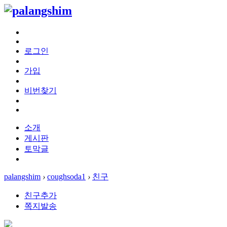
로그인
가입
비번찾기
소개
게시판
토막글
palangshim
›
coughsoda1
›
친구
친구추가
쪽지발송