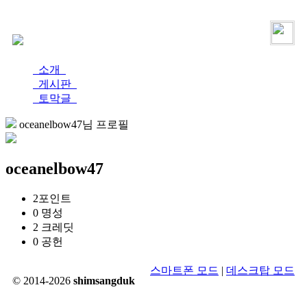
로그인
가입
소개
게시판
토막글
oceanelbow47님 프로필
oceanelbow47
2
포인트
0
명성
2
크레딧
0
공헌
스마트폰 모드
|
데스크탑 모드
© 2014-2026
shimsangduk