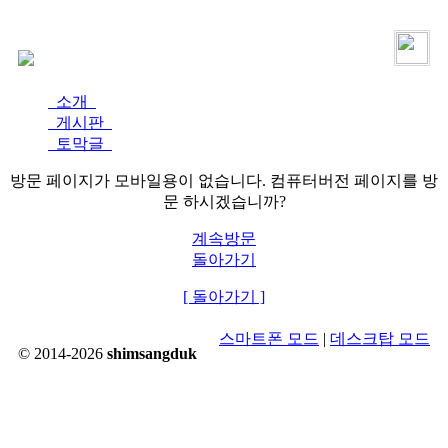
로그인
가입
소개
게시판
토막글
방문 페이지가 모바일용이 없습니다. 컴퓨터버전 페이지를 방
문 하시겠습니까?
계속방문
돌아가기
[ 돌아가기 ]
스마트폰 모드
|
데스크탑 모드
© 2014-2026
shimsangduk