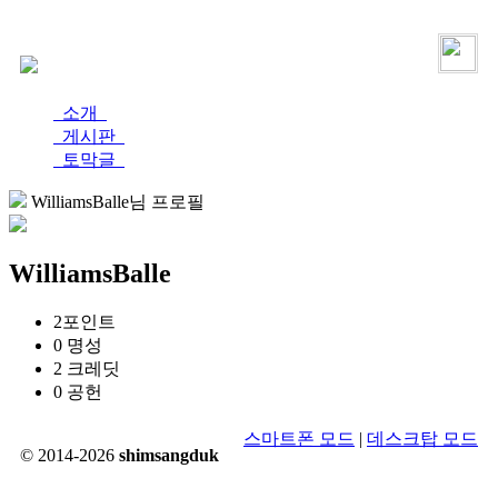
로그인
가입
소개
게시판
토막글
WilliamsBalle님 프로필
WilliamsBalle
2
포인트
0
명성
2
크레딧
0
공헌
스마트폰 모드
|
데스크탑 모드
© 2014-2026
shimsangduk