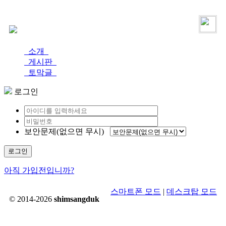
로그인
가입
소개
게시판
토막글
로그인
보안문제(없으면 무시)
로그인
아직 가입전입니까?
스마트폰 모드
|
데스크탑 모드
© 2014-2026
shimsangduk