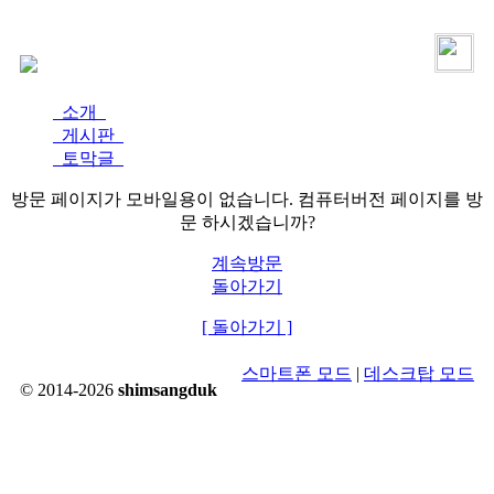
로그인
가입
소개
게시판
토막글
방문 페이지가 모바일용이 없습니다. 컴퓨터버전 페이지를 방
문 하시겠습니까?
계속방문
돌아가기
[ 돌아가기 ]
스마트폰 모드
|
데스크탑 모드
© 2014-2026
shimsangduk