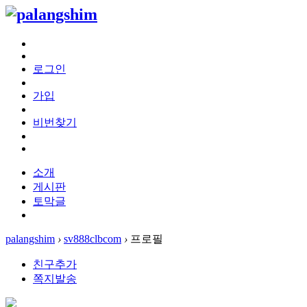
로그인
가입
비번찾기
소개
게시판
토막글
palangshim
›
sv888clbcom
›
프로필
친구추가
쪽지발송