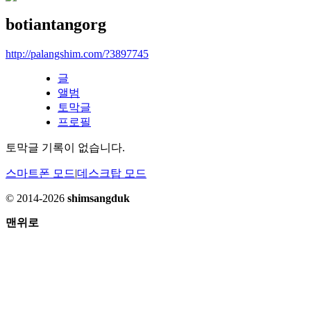
botiantangorg
http://palangshim.com/?3897745
글
앨범
토막글
프로필
토막글 기록이 없습니다.
스마트폰 모드
|
데스크탑 모드
© 2014-2026
shimsangduk
맨위로