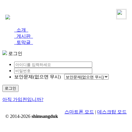
로그인
가입
소개
게시판
토막글
로그인
보안문제(없으면 무시)
로그인
아직 가입전입니까?
스마트폰 모드
|
데스크탑 모드
© 2014-2026
shimsangduk