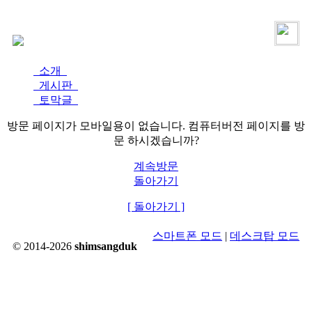
로그인
가입
소개
게시판
토막글
방문 페이지가 모바일용이 없습니다. 컴퓨터버전 페이지를 방
문 하시겠습니까?
계속방문
돌아가기
[ 돌아가기 ]
스마트폰 모드
|
데스크탑 모드
© 2014-2026
shimsangduk