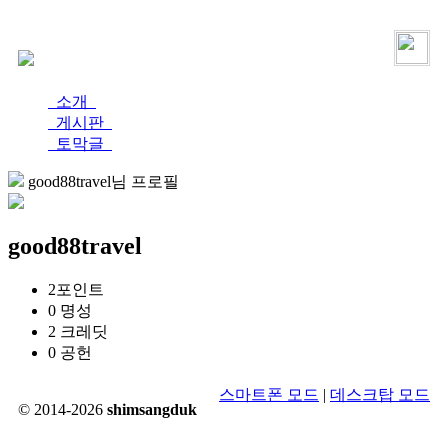
로그인
가입
소개
게시판
토막글
good88travel님 프로필
good88travel
2
포인트
0
명성
2
크레딧
0
공헌
스마트폰 모드
|
데스크탑 모드
© 2014-2026
shimsangduk