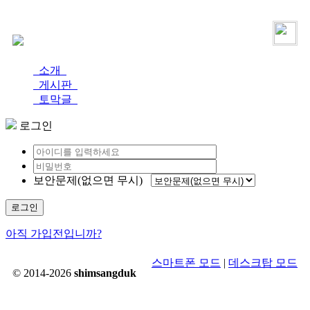
로그인
가입
소개
게시판
토막글
로그인
보안문제(없으면 무시)
로그인
아직 가입전입니까?
스마트폰 모드
|
데스크탑 모드
© 2014-2026
shimsangduk