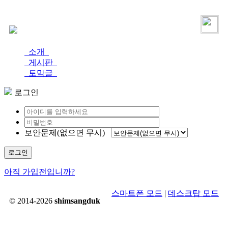
로그인
가입
소개
게시판
토막글
로그인
보안문제(없으면 무시)
로그인
아직 가입전입니까?
스마트폰 모드
|
데스크탑 모드
© 2014-2026
shimsangduk