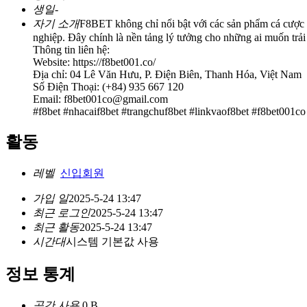
생일
-
자기 소개
F8BET không chỉ nổi bật với các sản phẩm cá cược đ
nghiệp. Đây chính là nền tảng lý tưởng cho những ai muốn trải 
Thông tin liên hệ:
Website: https://f8bet001.co/
Địa chỉ: 04 Lê Văn Hưu, P. Điện Biên, Thanh Hóa, Việt Nam
Số Điện Thoại: (+84) 935 667 120
Email: f8bet001co@gmail.com
#f8bet #nhacaif8bet #trangchuf8bet #linkvaof8bet #f8bet001co
활동
레벨
신입회원
가입 일
2025-5-24 13:47
최근 로그인
2025-5-24 13:47
최근 활동
2025-5-24 13:47
시간대
시스템 기본값 사용
정보 통계
공간 사용
0 B