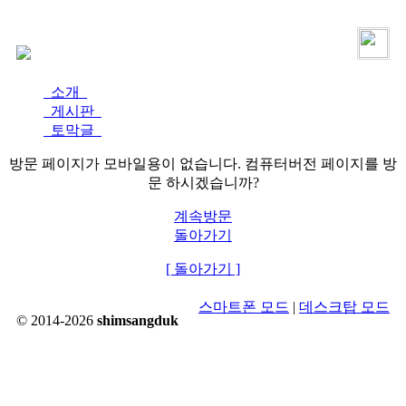
로그인
가입
소개
게시판
토막글
방문 페이지가 모바일용이 없습니다. 컴퓨터버전 페이지를 방
문 하시겠습니까?
계속방문
돌아가기
[ 돌아가기 ]
스마트폰 모드
|
데스크탑 모드
© 2014-2026
shimsangduk