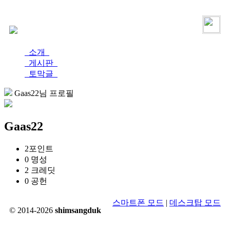
로그인
가입
소개
게시판
토막글
Gaas22님 프로필
Gaas22
2
포인트
0
명성
2
크레딧
0
공헌
스마트폰 모드
|
데스크탑 모드
© 2014-2026
shimsangduk