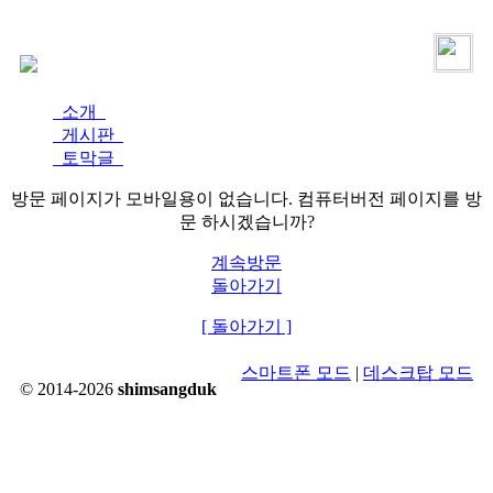
로그인
가입
소개
게시판
토막글
방문 페이지가 모바일용이 없습니다. 컴퓨터버전 페이지를 방
문 하시겠습니까?
계속방문
돌아가기
[ 돌아가기 ]
스마트폰 모드
|
데스크탑 모드
© 2014-2026
shimsangduk