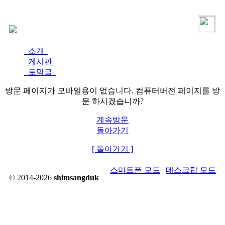
로그인
가입
소개
게시판
토막글
방문 페이지가 모바일용이 없습니다. 컴퓨터버전 페이지를 방
문 하시겠습니까?
계속방문
돌아가기
[ 돌아가기 ]
스마트폰 모드
|
데스크탑 모드
© 2014-2026
shimsangduk