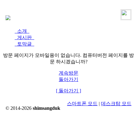
로그인
가입
소개
게시판
토막글
방문 페이지가 모바일용이 없습니다. 컴퓨터버전 페이지를 방
문 하시겠습니까?
계속방문
돌아가기
[ 돌아가기 ]
스마트폰 모드
|
데스크탑 모드
© 2014-2026
shimsangduk