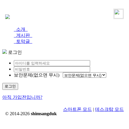
로그인
가입
소개
게시판
토막글
로그인
보안문제(없으면 무시)
로그인
아직 가입전입니까?
스마트폰 모드
|
데스크탑 모드
© 2014-2026
shimsangduk