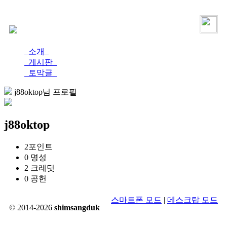
로그인
가입
소개
게시판
토막글
j88oktop님 프로필
j88oktop
2
포인트
0
명성
2
크레딧
0
공헌
스마트폰 모드
|
데스크탑 모드
© 2014-2026
shimsangduk