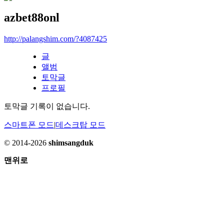
azbet88onl
http://palangshim.com/?4087425
글
앨범
토막글
프로필
토막글 기록이 없습니다.
스마트폰 모드
|
데스크탑 모드
© 2014-2026
shimsangduk
맨위로