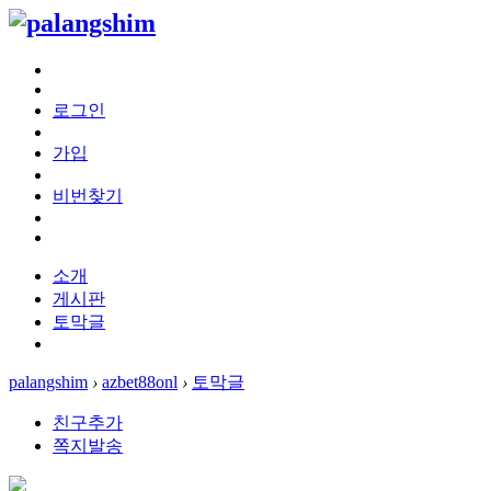
로그인
가입
비번찾기
소개
게시판
토막글
palangshim
›
azbet88onl
›
토막글
친구추가
쪽지발송