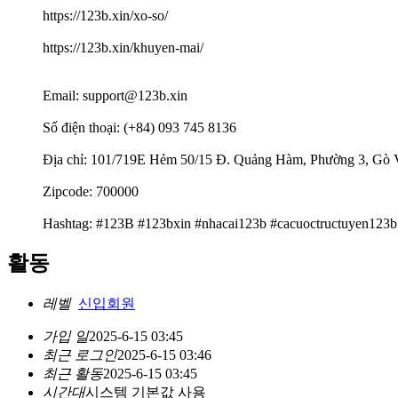
https://123b.xin/xo-so/
https://123b.xin/khuyen-mai/
Email: support@123b.xin
Số điện thoại: (+84) 093 745 8136
Địa chỉ: 101/719E Hẻm 50/15 Đ. Quảng Hàm, Phường 3, Gò 
Zipcode: 700000
Hashtag: #123B #123bxin #nhacai123b #cacuoctructuyen12
활동
레벨
신입회원
가입 일
2025-6-15 03:45
최근 로그인
2025-6-15 03:46
최근 활동
2025-6-15 03:45
시간대
시스템 기본값 사용