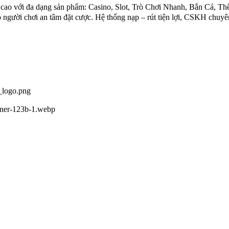
 cao với đa dạng sản phẩm: Casino, Slot, Trò Chơi Nhanh, Bắn Cá, T
iúp người chơi an tâm đặt cược. Hệ thống nạp – rút tiện lợi, CSKH chuyê
_logo.png
nner-123b-1.webp