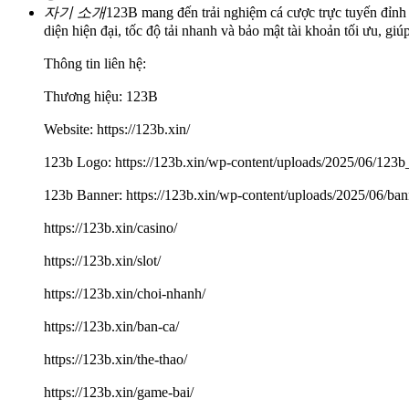
자기 소개
123B mang đến trải nghiệm cá cược trực tuyến đỉnh
diện hiện đại, tốc độ tải nhanh và bảo mật tài khoản tối ưu, g
Thông tin liên hệ:
Thương hiệu: 123B
Website: https://123b.xin/
123b Logo: https://123b.xin/wp-content/uploads/2025/06/123b
123b Banner: https://123b.xin/wp-content/uploads/2025/06/ba
https://123b.xin/casino/
https://123b.xin/slot/
https://123b.xin/choi-nhanh/
https://123b.xin/ban-ca/
https://123b.xin/the-thao/
https://123b.xin/game-bai/