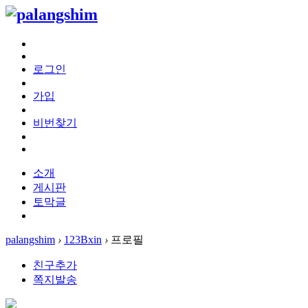
로그인
가입
비번찾기
소개
게시판
토막글
palangshim
›
123Bxin
›
프로필
친구추가
쪽지발송