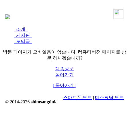
로그인
가입
소개
게시판
토막글
방문 페이지가 모바일용이 없습니다. 컴퓨터버전 페이지를 방
문 하시겠습니까?
계속방문
돌아가기
[ 돌아가기 ]
스마트폰 모드
|
데스크탑 모드
© 2014-2026
shimsangduk