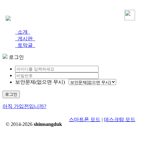
로그인
가입
소개
게시판
토막글
로그인
보안문제(없으면 무시)
로그인
아직 가입전입니까?
스마트폰 모드
|
데스크탑 모드
© 2014-2026
shimsangduk