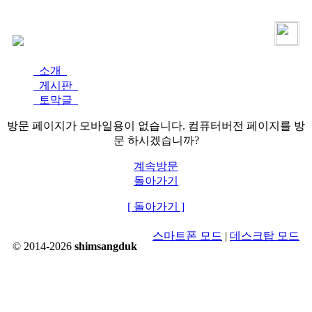
로그인
가입
소개
게시판
토막글
방문 페이지가 모바일용이 없습니다. 컴퓨터버전 페이지를 방
문 하시겠습니까?
계속방문
돌아가기
[ 돌아가기 ]
스마트폰 모드
|
데스크탑 모드
© 2014-2026
shimsangduk