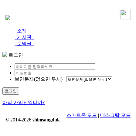
로그인
가입
소개
게시판
토막글
로그인
보안문제(없으면 무시)
로그인
아직 가입전입니까?
스마트폰 모드
|
데스크탑 모드
© 2014-2026
shimsangduk