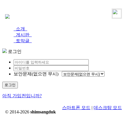
로그인
가입
소개
게시판
토막글
로그인
보안문제(없으면 무시)
로그인
아직 가입전입니까?
스마트폰 모드
|
데스크탑 모드
© 2014-2026
shimsangduk