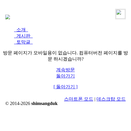
로그인
가입
소개
게시판
토막글
방문 페이지가 모바일용이 없습니다. 컴퓨터버전 페이지를 방
문 하시겠습니까?
계속방문
돌아가기
[ 돌아가기 ]
스마트폰 모드
|
데스크탑 모드
© 2014-2026
shimsangduk