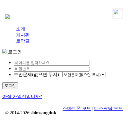
로그인
가입
소개
게시판
토막글
로그인
보안문제(없으면 무시)
로그인
아직 가입전입니까?
스마트폰 모드
|
데스크탑 모드
© 2014-2026
shimsangduk