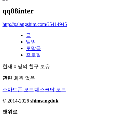
qq88inter
http://palangshim.com/?5414945
글
앨범
토막글
프로필
현재
0
명의 친구 보유
관련 회원 없음
스마트폰 모드
|
데스크탑 모드
© 2014-2026
shimsangduk
맨위로