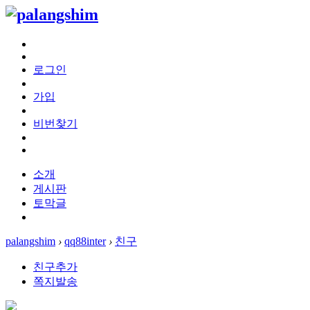
로그인
가입
비번찾기
소개
게시판
토막글
palangshim
›
qq88inter
›
친구
친구추가
쪽지발송