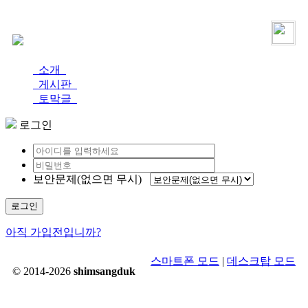
로그인
가입
소개
게시판
토막글
로그인
보안문제(없으면 무시)
로그인
아직 가입전입니까?
스마트폰 모드
|
데스크탑 모드
© 2014-2026
shimsangduk