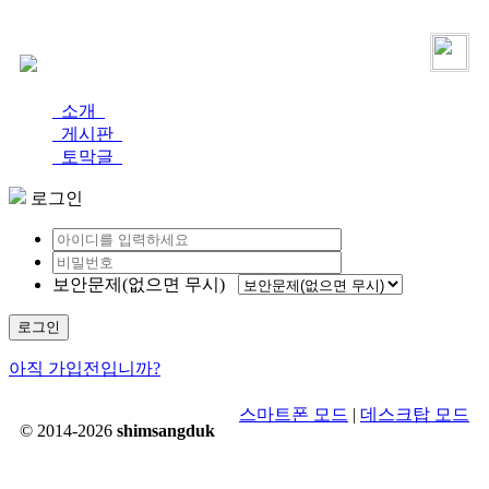
로그인
가입
소개
게시판
토막글
로그인
보안문제(없으면 무시)
로그인
아직 가입전입니까?
스마트폰 모드
|
데스크탑 모드
© 2014-2026
shimsangduk