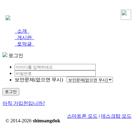
로그인
가입
소개
게시판
토막글
로그인
보안문제(없으면 무시)
로그인
아직 가입전입니까?
스마트폰 모드
|
데스크탑 모드
© 2014-2026
shimsangduk